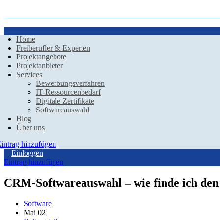
Home
Freiberufler & Experten
Projektangebote
Projektanbieter
Services
Bewerbungsverfahren
IT-Ressourcenbedarf
Digitale Zertifikate
Softwareauswahl
Blog
Über uns
intrag hinzufügen
Einloggen
Eintrag hinzufügen
CRM-Softwareauswahl – wie finde ich den
Software
Mai
02