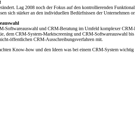
t
rändert. Lag 2008 noch der Fokus auf den kontrollierenden Funktionali
sich stärker an den individuellen Bedürfnissen der Unternehmen ori
reauswahl
er CRM-Softwareauswahl und CRM-Beratung im Umfeld komplexer CRM-Lö
e, dem CRM-System-Marktscreening und CRM-Softwareauswahl bis hin
 nicht-öffentlichen CRM-Ausschreibungsverfahren mit.
chten Know-how und den Ideen was bei einem CRM-System wichtig ist. D