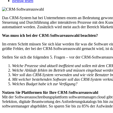
Beitrag teilen
Das CRM-System hat bei Unternehmen enorm an Bedeutung gewonnen.
Steuerung und Durchführung aller interaktiven Prozesse mit den Ku
automatisiert werden. Zusätzlich wird meist auch der Bereich Market
Was muss ich bei der CRM-Softwareauswahl beachten?
Im ersten Schritt müssen Sie sich klar werden für was die Software 
größte Fehler, der bei der CRM-Softwareauswahl gemacht wird, ist da
Stellen Sie sich die folgenden 5. Fragen – vor der CRM-Softwareaus
Welche Prozesse sind aktuell ineffizient und sollen mit dem C
Welche Abläufe fehlen im Betrieb und müssen eingebaut werde
Wer soll das CRM-System verwenden und wie viele Benutzer b
Mit welcher bestehenden Software soll das CRM-System verkn
Welches Budget habe ich zur Verfügung?
Nutzen Sie Plattformen für Ihre CRM-Softwareauswahl
Mit der Softwareausschreibungsplattform softwaremanager.cloud gibt 
Selektion, digitale Beantwortung des Anforderungskatalogs bis hin
softwaremanager abgebildet. So sparen Sie bis zu 85% der Aufwände