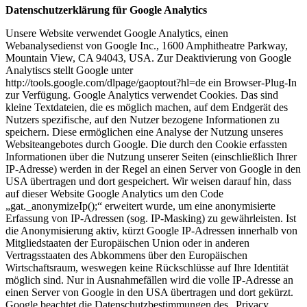
Datenschutzerklärung für Google Analytics
Unsere Website verwendet Google Analytics, einen
Webanalysedienst von Google Inc., 1600 Amphitheatre Parkway,
Mountain View, CA 94043, USA. Zur Deaktivierung von Google
Analytiscs stellt Google unter
http://tools.google.com/dlpage/gaoptout?hl=de ein Browser-Plug-In
zur Verfügung. Google Analytics verwendet Cookies. Das sind
kleine Textdateien, die es möglich machen, auf dem Endgerät des
Nutzers spezifische, auf den Nutzer bezogene Informationen zu
speichern. Diese ermöglichen eine Analyse der Nutzung unseres
Websiteangebotes durch Google. Die durch den Cookie erfassten
Informationen über die Nutzung unserer Seiten (einschließlich Ihrer
IP-Adresse) werden in der Regel an einen Server von Google in den
USA übertragen und dort gespeichert. Wir weisen darauf hin, dass
auf dieser Website Google Analytics um den Code
„gat._anonymizeIp();“ erweitert wurde, um eine anonymisierte
Erfassung von IP-Adressen (sog. IP-Masking) zu gewährleisten. Ist
die Anonymisierung aktiv, kürzt Google IP-Adressen innerhalb von
Mitgliedstaaten der Europäischen Union oder in anderen
Vertragsstaaten des Abkommens über den Europäischen
Wirtschaftsraum, weswegen keine Rückschlüsse auf Ihre Identität
möglich sind. Nur in Ausnahmefällen wird die volle IP-Adresse an
einen Server von Google in den USA übertragen und dort gekürzt.
Google beachtet die Datenschutzbestimmungen des „Privacy